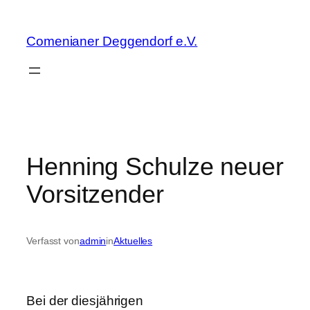
Zum
Inhalt
Comenianer Deggendorf e.V.
springen
Henning Schulze neuer
Vorsitzender
Verfasst von
admin
in
Aktuelles
Bei der diesjährigen