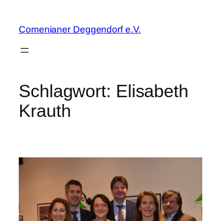
Zum
Inhalt
Comenianer Deggendorf e.V.
springen
Schlagwort:
Elisabeth
Krauth