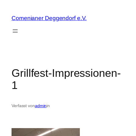
Zum
Inhalt
Comenianer Deggendorf e.V.
springen
Grillfest-Impressionen-
1
Verfasst von
admin
in