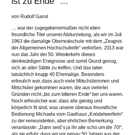
ist zu Ende“ …
von Rudolf Gansl
… war der zugegebenermaßen nicht eben
freundliche Titel unserer Abiturzeitung, als wir im Juli
1963 die damalige Oberrealschule mit dem „Zeugnis
der Allgemeinen Hochschulreife“ verließen. 2013 war
nun das Jahr der 50. Wiederkehr dieses
denkwürdigen Ereignisse und somit Grund genug,
sich an alter Stätte zu treffen. Und das taten
tatsächlich knapp 40 Ehemalige. Besonders
erfreulich war, dass auch viele Mitschülerinnen und
Mitschüler gekommen waren, die aus vielerlei
Gründen nicht „bis zum bitteren Ende“ bei uns waren.
Noch erfreulicher war, dass alle geistig und
körperlich fit sind, was unsere überaus freundliche
Bedienung Michaela vom Gasthaus „Knödelwerferin“
zu der verwunderten, aber ehrlichen Bemerkung
veranlasste: „Dann seid´s ja ihr alle scho um die 70!“,
als sie erfuhr, dass wir vor genau 50 Jahren aus der