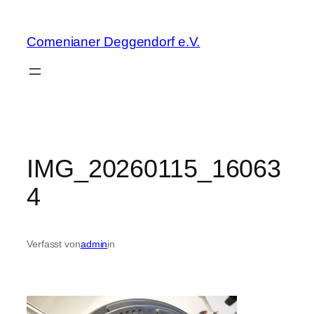
Zum
Inhalt
Comenianer Deggendorf e.V.
springen
IMG_20260115_16063
4
Verfasst von
admin
in