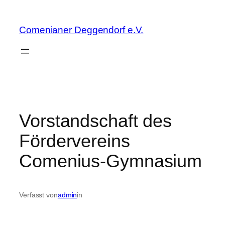
Zum
Inhalt
Comenianer Deggendorf e.V.
springen
Vorstandschaft des
Fördervereins
Comenius-Gymnasium
Verfasst von
admin
in